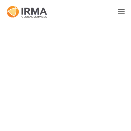
Recrutement
Accueil
>
Recrutement